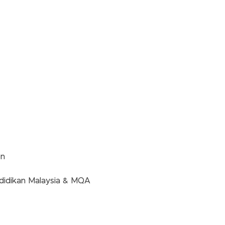
on
didikan Malaysia & MQA