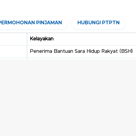
PERMOHONAN PINJAMAN
HUBUNGI PTPTN
Kelayakan
Penerima Bantuan Sara Hidup Rakyat (BSH)
Pendapatan keluarga tidak melebihi RM8,00
Pendapatan keluarga melebihi RM8,000