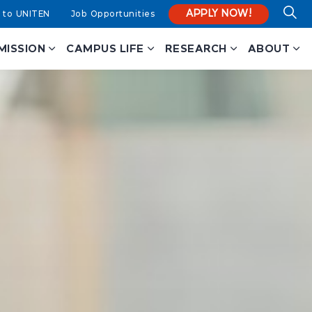
APPLY NOW!
 to UNITEN
Job Opportunities
MISSION
CAMPUS LIFE
RESEARCH
ABOUT